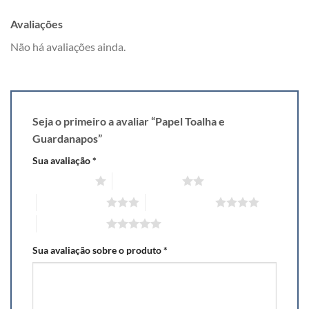
Avaliações
Não há avaliações ainda.
Seja o primeiro a avaliar “Papel Toalha e
Guardanapos”
Sua avaliação
*
1 de 5 estrelas
2 de 5 estrelas
3 de 5 estrelas
4 de 5 estrelas
5 de 5 estrelas
Sua avaliação sobre o produto
*