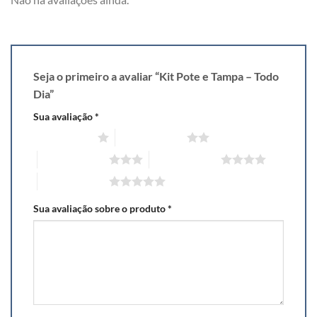
Seja o primeiro a avaliar “Kit Pote e Tampa – Todo
Dia”
Sua avaliação
*
1 de 5 estrelas
2 de 5 estrelas
3 de 5 estrelas
4 de 5 estrelas
5 de 5 estrelas
Sua avaliação sobre o produto
*